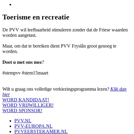
Toerisme en recreatie
De PVV wil leefbaarheid stimuleren zonder dat de Friese waarden
worden aangetast.
Maar, om dat te bereiken dient PVV Fryslân groot genoeg te
worden.
𝐃𝐨𝐞𝐭 𝐮 𝐦𝐞𝐭 𝐨𝐧𝐬 𝐦𝐞𝐞?
#stempvv #stem15maart
Wilt u graag ons volledige verkiezingsprogramma lezen?
Klik dan
hier
WORD KANDIDAAT!
WORD VRIJWILLIGER!
WORD SPONSOR!
PVV.NL
PVV-EUROPA.NL
PVVEERSTEKAMER.NL