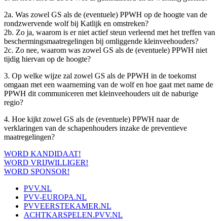
2a. Was zowel GS als de (eventuele) PPWH op de hoogte van de
rondzwervende wolf bij Katlijk en omstreken?
2b. Zo ja, waarom is er niet actief steun verleend met het treffen van
beschermingsmaatregelingen bij omliggende kleinveehouders?
2c. Zo nee, waarom was zowel GS als de (eventuele) PPWH niet
tijdig hiervan op de hoogte?
3. Op welke wijze zal zowel GS als de PPWH in de toekomst
omgaan met een waarneming van de wolf en hoe gaat met name de
PPWH dit communiceren met kleinveehouders uit de naburige
regio?
4. Hoe kijkt zowel GS als de (eventuele) PPWH naar de
verklaringen van de schapenhouders inzake de preventieve
maatregelingen?
WORD KANDIDAAT!
WORD VRIJWILLIGER!
WORD SPONSOR!
PVV.NL
PVV-EUROPA.NL
PVVEERSTEKAMER.NL
ACHTKARSPELEN.PVV.NL