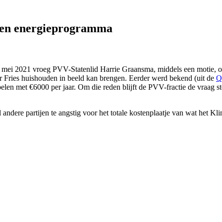
 en energieprogramma
26 mei 2021 vroeg PVV-Statenlid Harrie Graansma, middels een motie
 Fries huishouden in beeld kan brengen. Eerder werd bekend (uit de
Q
len met €6000 per jaar. Om die reden blijft de PVV-fractie de vraag s
 andere partijen te angstig voor het totale kostenplaatje van wat het K